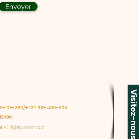
Envoyer
Visitez-nous
99-105-380/+237 681-459-535
12h00,
nt
All rights reserved.