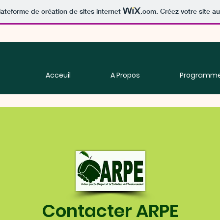
lateforme de création de sites internet
.com
. Créez votre site au
Acceuil
A Propos
Programm
Contacter ARPE